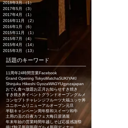
2018年3月
（1）
1件の記事
2017年5月
（3）
3件の記事
2017年4月
（1）
1件の記事
2016年11月
（2）
2件の記事
2016年1月
（6）
6件の記事
2015年11月
（1）
1件の記事
2015年7月
（4）
4件の記事
2015年4月
（14）
14件の記事
2015年3月
（13）
13件の記事
話題のキーワード
11周年
24時間営業
Facebook
Grand Opening Tokyo
Matcha
SUKIYAKI
Shinjuku Hikeshi Gyoza
WAGYU
gyoza
japan
おでん食べ放題
お正月
お知らせ
すき焼き
すき焼き丼
イベント
グランドオープン
グルメ
コンセプト
チャレンジ
フルーツ大福
ユッケ丼
ユニホーム
リニューアルオープン
元旦
半額キャンペーン
周年祭
和スイーツ
和牛
土用の丑の日
夜カフェ
大晦日
居酒屋
年末年始の営業時間
年越しそば
応援
感謝祭
揚げ餃子
新宿
新宿グルメ
新宿ディナー