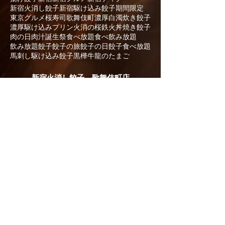
新宿火消し餃子
新宿駆け込み餃子
期間限定
東京グルメ
桜寿司
歌舞伎町
濃厚白濁炊き餃子
濃厚駆け込みプリン
火消の桜鉄火丼
焼き餃子
肉の日
肉汁
誕生祭
食べ放題
食べ飲み放題
飲み放題
餃子
餃子の旅
餃子の日
餃子食べ放題
馬刺し
駆け込み餃子
黒樺牛
龍のたまご
- 新宿火消し餃子 歌舞伎町店 -
住所：
東京都
新宿区歌舞伎町1-12-2
第５８東京ビル１階・2階
電話：
03-6233-7099
営業時間：24時間営業
年中無休
席数：
​69席
オンラインご予約はこちら
預訂
Reservation
预订