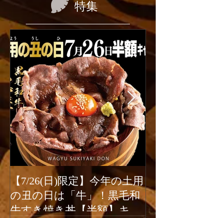
特集
【7/26(日)限定】今年の土用
2026年6月1
の丑の日は「牛」！黒毛和
ューアルオー
牛すき焼き丼【半額】キャ
新宿駆け込み餃子は、2