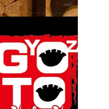
ンペーン開催！
『新宿火消し餃子（Shinju
今年の「土用の丑の日」はうなぎではなく
Gyoza）』へと屋号
「牛」でスタミナ満点！新宿火消し餃子で
ューアルオープンいた
は、2026年7月26日（日）の1日限定で、当
店舗改装工事のため5月
店大人気メニュー「黒樺牛（くろはなぎゅ
日（日）の期間を臨時
う）すき焼き丼」の驚愕の半額キャンペーン
ます。新しく生まれ変
を開催いたします。九州の大自然で育った最
肉汁溢れるジューシー
高級黒毛和牛のとろけるようなお肉に、特製
化体験メニュー（フル
の甘辛い割下、さらに栄養価抜群の濃厚な高
はさらにパワーアップ
級卵「龍のたまご」が絡み合う極上の一杯。
多言語対応および各種
通常1,980円（税抜）のところ、この日だけ
完全推奨し、国内外の
はなんと特別価格の990円（税抜）でご提
届けします！ [Notice] Shinjuku Kakekomi
供！1,000円を切る価格で最高級和牛を堪能
Gyoza is rebranding as
できる奇跡のチャンスです。提灯が灯る江戸
Gyoza" on June 1st, 20
情緒あふれる活気ある店内で、お祭り気分を
will be temporarily clo
味わいながら絶品和牛を頬張る非日常体験を
from May 25th to May 3
お楽しみください。当日は大変な混雑や完売
reservations remain o
が予想されますので、食べログからの事前予
約を強くおすすめいたします！