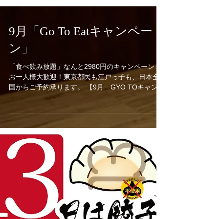
9月「Go To Eatキャンペー
ン」
「食べ飲み放題」なんと2980円のキャンペーン！
お一人様大歓迎！東京都民も江戸っ子も、日本全
国からご予約承ります。 【9月 GYO TOキャンペ
ーン】 9月1日よりGYO(ZA) TO キャンペーン
を実施致します。 《キャンペーン詳細》 ◆商品
名：食べ飲み舞い放題コース...