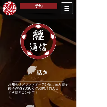
予約
纏
通信
話題
お知らせ
グランドオープン
駆け込み餃子
餃子
WAGYU
SUKIYAKI
肉汁
肉の日
すき焼き
コンセプト