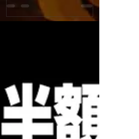
ンペーン開催！
『新宿火消し餃子（Shinju
今年の「土用の丑の日」はうなぎではなく
Gyoza）』へと屋号
「牛」でスタミナ満点！新宿火消し餃子で
ューアルオープンいた
は、2026年7月26日（日）の1日限定で、当
店舗改装工事のため5月
店大人気メニュー「黒樺牛（くろはなぎゅ
日（日）の期間を臨時
う）すき焼き丼」の驚愕の半額キャンペーン
ます。新しく生まれ変
を開催いたします。九州の大自然で育った最
肉汁溢れるジューシー
高級黒毛和牛のとろけるようなお肉に、特製
化体験メニュー（フル
の甘辛い割下、さらに栄養価抜群の濃厚な高
はさらにパワーアップ
級卵「龍のたまご」が絡み合う極上の一杯。
多言語対応および各種
通常1,980円（税抜）のところ、この日だけ
完全推奨し、国内外の
はなんと特別価格の990円（税抜）でご提
届けします！ [Notice] Shinjuku Kakekomi
供！1,000円を切る価格で最高級和牛を堪能
Gyoza is rebranding as
できる奇跡のチャンスです。提灯が灯る江戸
Gyoza" on June 1st, 20
情緒あふれる活気ある店内で、お祭り気分を
will be temporarily clo
味わいながら絶品和牛を頬張る非日常体験を
from May 25th to May 3
お楽しみください。当日は大変な混雑や完売
reservations remain o
が予想されますので、食べログからの事前予
約を強くおすすめいたします！