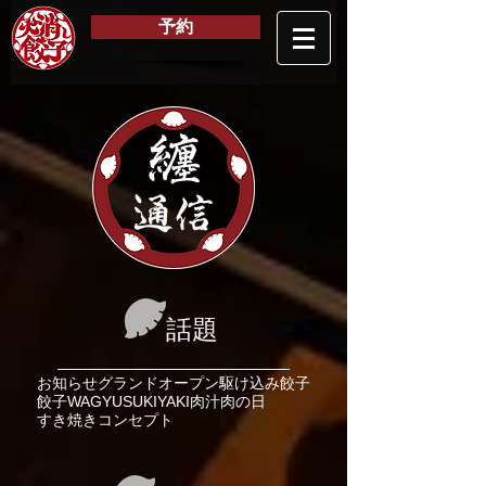
予約
纏
通信
話題
お知らせ
グランドオープン
駆け込み餃子
餃子
WAGYU
SUKIYAKI
肉汁
肉の日
すき焼き
コンセプト