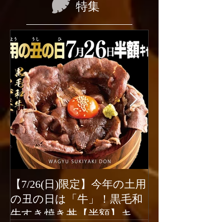
特集
【7/26(日)限定】今年の土用
2026年6月1
の丑の日は「牛」！黒毛和
ューアルオー
牛すき焼き丼【半額】キャ
新宿駆け込み餃子は、2