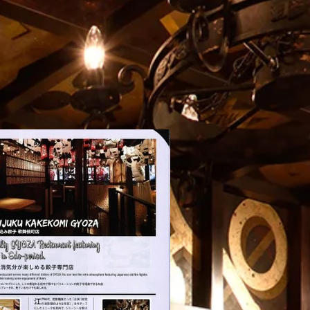
年6月1日グランドリニューアル
11周年の感謝を込めて駆け
！
ります❗️
餃子は、2026年6月1日より『新宿火消し
おかげさまで11周年。歌舞伎町の夜を照
uku Hikeshi Gyoza）』へと屋号を一新し、
灯火」として、私たちが信じる世界一の
ューアルオープンいたします！これに伴
けてまいります。これまでの歩みと、こ
工事のため5月25日（月）〜5月31日
込めた大切なお知らせです。
を臨時休業とさせていただきます。新しく
店舗でも、名物の肉汁溢れるジューシーな
日本文化体験メニュー（フルーツ大福・抹
らにパワーアップして継続いたします。多
び各種キャッシュレス決済も完全推奨し、
心と感動をお届けします！ [Notice]
ekomi Gyoza is rebranding as "Shinjuku
" on June 1st, 2026! The restaurant will
y closed for renovations from May 25th to
ine reservations remain open 24/7. We s