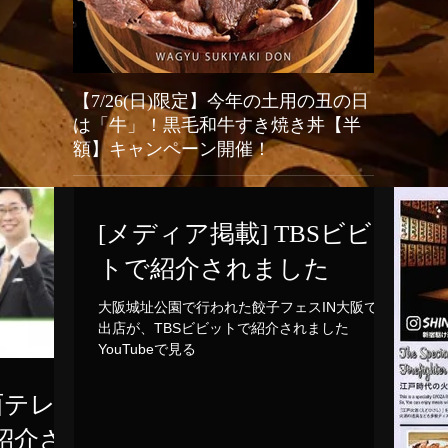
【7/26(日)限定】今年の土用の丑の日
2026
は「牛」！黒毛和牛すき焼き丼【半
オープン
額】キャンペーン開催！
新宿駆け込み
餃子（Shinj
今年の「土用の丑の日」はうなぎではなく「牛」でスタ
グランドリニ
ミナ満点！新宿火消し餃子では、2026年7月26日（日）
い、店舗改装
の1日限定で、当店大人気メニュー「黒樺牛（くろはな
[メディア掲載] TBSビビッ
（日）の期間
ぎゅう）すき焼き丼」の驚愕の半額キャンペーンを開催
生まれ変わる
いたします。九州の大自然で育った最高級黒毛和牛のと
トで紹介されました
餃子や人気の
ろけるようなお肉に、特製の甘辛い割下、さらに栄養価
茶体験）はさ
抜群の濃厚な高級卵「龍のたまご」が絡み合う極上の一
言語対応およ
杯。通常1,980円（税抜）のところ、この日だけはなん
大阪城址公園で行われた餃子フェスIN大阪での
国内外の皆様に安
と特別価格の990円（税抜）でご提供！1,000円を切る
出店が、TBSビビットで紹介されました
Shinjuku Kak
価格で最高級和牛を堪能できる奇跡のチャンスです。提
YouTubeで見る
Hikeshi Gyoza
灯が灯る江戸情緒あふれる活気ある店内で、お祭り気分
be temporaril
を味わいながら絶品和牛を頬張る非日常体験をお楽しみ
May 31st. Onl
ください。当日は大変な混雑や完売が予想されますの
西テレ
で、食べログからの事前予約を強くおすすめいたしま
す！
紹介さ