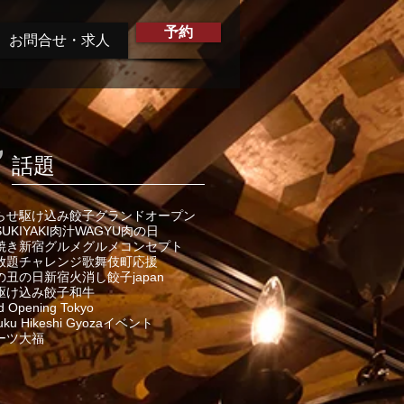
予約
お問合せ・求人
話題
らせ
駆け込み餃子
グランドオープン
SUKIYAKI
肉汁
WAGYU
肉の日
焼き
新宿グルメ
グルメ
コンセプト
放題
チャレンジ
歌舞伎町
応援
の丑の日
新宿火消し餃子
japan
駆け込み餃子
和牛
d Opening Tokyo
uku Hikeshi Gyoza
イベント
ーツ大福