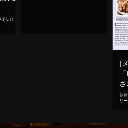
れました
[
「
さ
新宿
リー
た！