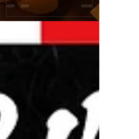
ンペーン開催！
『新宿火消し餃子（Shinju
今年の「土用の丑の日」はうなぎではなく
Gyoza）』へと屋号
「牛」でスタミナ満点！新宿火消し餃子で
ューアルオープンいた
は、2026年7月26日（日）の1日限定で、当
店舗改装工事のため5月
店大人気メニュー「黒樺牛（くろはなぎゅ
日（日）の期間を臨時
う）すき焼き丼」の驚愕の半額キャンペーン
ます。新しく生まれ変
を開催いたします。九州の大自然で育った最
肉汁溢れるジューシー
高級黒毛和牛のとろけるようなお肉に、特製
化体験メニュー（フル
の甘辛い割下、さらに栄養価抜群の濃厚な高
はさらにパワーアップ
級卵「龍のたまご」が絡み合う極上の一杯。
多言語対応および各種
通常1,980円（税抜）のところ、この日だけ
完全推奨し、国内外の
はなんと特別価格の990円（税抜）でご提
届けします！ [Notice] Shinjuku Kakekomi
供！1,000円を切る価格で最高級和牛を堪能
Gyoza is rebranding as
できる奇跡のチャンスです。提灯が灯る江戸
Gyoza" on June 1st, 20
情緒あふれる活気ある店内で、お祭り気分を
will be temporarily clo
味わいながら絶品和牛を頬張る非日常体験を
from May 25th to May 3
お楽しみください。当日は大変な混雑や完売
reservations remain o
が予想されますので、食べログからの事前予
約を強くおすすめいたします！