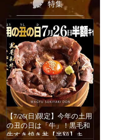
特集
【7/26(日)限定】今年の土用
2026年6月1
の丑の日は「牛」！黒毛和
ューアルオー
牛すき焼き丼【半額】キャ
新宿駆け込み餃子は、2