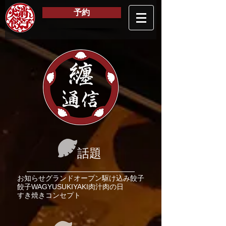
予約
纏
通信
話題
お知らせ
グランドオープン
駆け込み餃子
餃子
WAGYU
SUKIYAKI
肉汁
肉の日
すき焼き
コンセプト