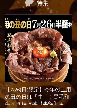
特集
【7/26(日)限定】今年の土用
2026年6月1
の丑の日は「牛」！黒毛和
ューアルオー
牛すき焼き丼【半額】キャ
新宿駆け込み餃子は、2