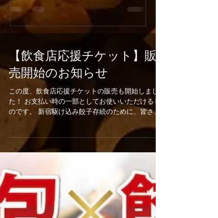
ンペーン開催！
『新宿火消し餃子（Shinju
今年の「土用の丑の日」はうなぎではなく
Gyoza）』へと屋号
「牛」でスタミナ満点！新宿火消し餃子で
ューアルオープンいた
は、2026年7月26日（日）の1日限定で、当
店舗改装工事のため5月
店大人気メニュー「黒樺牛（くろはなぎゅ
日（日）の期間を臨時
う）すき焼き丼」の驚愕の半額キャンペーン
【飲食店応援チケット】販
ます。新しく生まれ変
を開催いたします。九州の大自然で育った最
肉汁溢れるジューシー
売開始のお知らせ
高級黒毛和牛のとろけるようなお肉に、特製
化体験メニュー（フル
の甘辛い割下、さらに栄養価抜群の濃厚な高
はさらにパワーアップ
この度、飲食店応援チケットの販売も開始しまし
級卵「龍のたまご」が絡み合う極上の一杯。
多言語対応および各種
た！ お支払い時の一部としてお使いいただけるも
通常1,980円（税抜）のところ、この日だけ
完全推奨し、国内外の
のです。 新宿駆け込み餃子存続のために、皆さま
はなんと特別価格の990円（税抜）でご提
届けします！ [Notice] Shinjuku Kakekomi
のご支援をよろしくお願いいたします。 詳細及び
供！1,000円を切る価格で最高級和牛を堪能
Gyoza is rebranding as
ご購入はこちらから（Re:Dineのサイトへ移りま
できる奇跡のチャンスです。提灯が灯る江戸
Gyoza" on June 1st, 20
す） 【飲食店応援チケットとは】...
情緒あふれる活気ある店内で、お祭り気分を
will be temporarily clo
味わいながら絶品和牛を頬張る非日常体験を
from May 25th to May 3
お楽しみください。当日は大変な混雑や完売
reservations remain o
が予想されますので、食べログからの事前予
約を強くおすすめいたします！