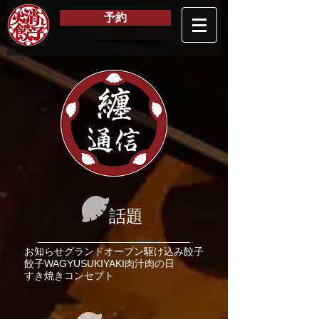
予約
纏
通信
話題
お知らせ
グランドオープン
駆け込み餃子
餃子
WAGYU
SUKIYAKI
肉汁
肉の日
すき焼き
コンセプト