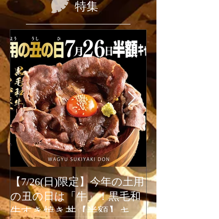
特集
【7/26(日)限定】今年の土用
2026年6月1
の丑の日は「牛」！黒毛和
ューアルオー
牛すき焼き丼【半額】キャ
新宿駆け込み餃子は、2