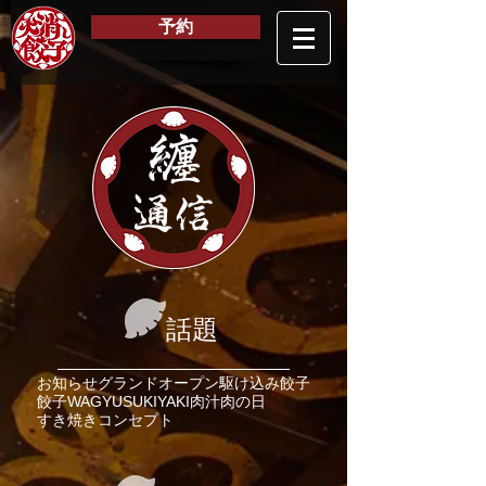
予約
纏
通信
話題
お知らせ
グランドオープン
駆け込み餃子
餃子
WAGYU
SUKIYAKI
肉汁
肉の日
すき焼き
コンセプト