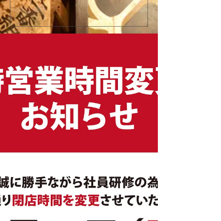
ンペーン開催！
『新宿火消し餃子（Shinju
今年の「土用の丑の日」はうなぎではなく
Gyoza）』へと屋号
「牛」でスタミナ満点！新宿火消し餃子で
ューアルオープンいた
は、2026年7月26日（日）の1日限定で、当
店舗改装工事のため5月
店大人気メニュー「黒樺牛（くろはなぎゅ
日（日）の期間を臨時
う）すき焼き丼」の驚愕の半額キャンペーン
ます。新しく生まれ変
を開催いたします。九州の大自然で育った最
肉汁溢れるジューシー
高級黒毛和牛のとろけるようなお肉に、特製
化体験メニュー（フル
の甘辛い割下、さらに栄養価抜群の濃厚な高
はさらにパワーアップ
級卵「龍のたまご」が絡み合う極上の一杯。
多言語対応および各種
通常1,980円（税抜）のところ、この日だけ
完全推奨し、国内外の
はなんと特別価格の990円（税抜）でご提
届けします！ [Notice] Shinjuku Kakekomi
供！1,000円を切る価格で最高級和牛を堪能
Gyoza is rebranding as
できる奇跡のチャンスです。提灯が灯る江戸
Gyoza" on June 1st, 20
情緒あふれる活気ある店内で、お祭り気分を
will be temporarily clo
味わいながら絶品和牛を頬張る非日常体験を
from May 25th to May 3
お楽しみください。当日は大変な混雑や完売
reservations remain o
が予想されますので、食べログからの事前予
約を強くおすすめいたします！