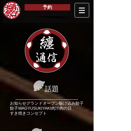
予約
纏
通信
話題
お知らせ
グランドオープン
駆け込み餃子
餃子
WAGYU
SUKIYAKI
肉汁
肉の日
すき焼き
コンセプト