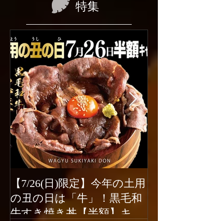
特集
【7/26(日)限定】今年の土用
2026年6月1
の丑の日は「牛」！黒毛和
ューアルオー
牛すき焼き丼【半額】キャ
新宿駆け込み餃子は、2