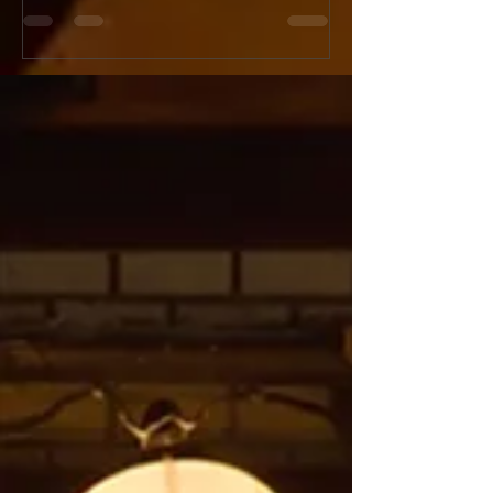
ンペーン開催！
『新宿火消し餃子（Shinju
今年の「土用の丑の日」はうなぎではなく
Gyoza）』へと屋号
「牛」でスタミナ満点！新宿火消し餃子で
ューアルオープンいた
は、2026年7月26日（日）の1日限定で、当
店舗改装工事のため5月
店大人気メニュー「黒樺牛（くろはなぎゅ
日（日）の期間を臨時
う）すき焼き丼」の驚愕の半額キャンペーン
ます。新しく生まれ変
を開催いたします。九州の大自然で育った最
肉汁溢れるジューシー
高級黒毛和牛のとろけるようなお肉に、特製
化体験メニュー（フル
の甘辛い割下、さらに栄養価抜群の濃厚な高
はさらにパワーアップ
級卵「龍のたまご」が絡み合う極上の一杯。
多言語対応および各種
通常1,980円（税抜）のところ、この日だけ
完全推奨し、国内外の
はなんと特別価格の990円（税抜）でご提
届けします！ [Notice] Shinjuku Kakekomi
供！1,000円を切る価格で最高級和牛を堪能
Gyoza is rebranding as
できる奇跡のチャンスです。提灯が灯る江戸
Gyoza" on June 1st, 20
情緒あふれる活気ある店内で、お祭り気分を
will be temporarily clo
味わいながら絶品和牛を頬張る非日常体験を
from May 25th to May 3
お楽しみください。当日は大変な混雑や完売
reservations remain o
が予想されますので、食べログからの事前予
約を強くおすすめいたします！