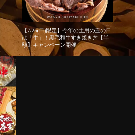
【7/26(日)限定】今年の土用の丑の日
2026
は「牛」！黒毛和牛すき焼き丼【半
オープン
額】キャンペーン開催！
新宿駆け込み
餃子（Shinj
今年の「土用の丑の日」はうなぎではなく「牛」でスタ
グランドリニ
ミナ満点！新宿火消し餃子では、2026年7月26日（日）
い、店舗改装
の1日限定で、当店大人気メニュー「黒樺牛（くろはな
（日）の期間
ぎゅう）すき焼き丼」の驚愕の半額キャンペーンを開催
生まれ変わる
いたします。九州の大自然で育った最高級黒毛和牛のと
餃子や人気の
ろけるようなお肉に、特製の甘辛い割下、さらに栄養価
茶体験）はさ
抜群の濃厚な高級卵「龍のたまご」が絡み合う極上の一
言語対応およ
杯。通常1,980円（税抜）のところ、この日だけはなん
国内外の皆様に安
と特別価格の990円（税抜）でご提供！1,000円を切る
Shinjuku Kak
価格で最高級和牛を堪能できる奇跡のチャンスです。提
Hikeshi Gyoza
灯が灯る江戸情緒あふれる活気ある店内で、お祭り気分
be temporaril
を味わいながら絶品和牛を頬張る非日常体験をお楽しみ
May 31st. Onl
ください。当日は大変な混雑や完売が予想されますの
で、食べログからの事前予約を強くおすすめいたしま
す！