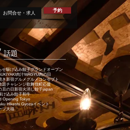
予約
お問合せ・求人
話題
らせ
駆け込み餃子
グランドオープン
SUKIYAKI
肉汁
WAGYU
肉の日
焼き
新宿グルメ
グルメ
コンセプト
放題
チャレンジ
歌舞伎町
応援
の丑の日
新宿火消し餃子
japan
駆け込み餃子
和牛
d Opening Tokyo
uku Hikeshi Gyoza
イベント
ーツ大福