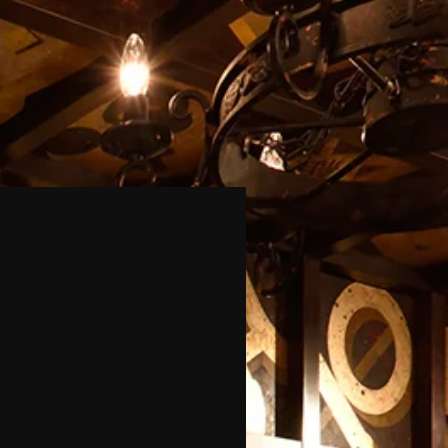
年6月1日グランドリニューアル
11周年の感謝を込めて駆け
！
ります❗️
餃子は、2026年6月1日より『新宿火消し
おかげさまで11周年。歌舞伎町の夜を照
uku Hikeshi Gyoza）』へと屋号を一新し、
灯火」として、私たちが信じる世界一の
ューアルオープンいたします！これに伴
けてまいります。これまでの歩みと、こ
工事のため5月25日（月）〜5月31日
込めた大切なお知らせです。
を臨時休業とさせていただきます。新しく
店舗でも、名物の肉汁溢れるジューシーな
日本文化体験メニュー（フルーツ大福・抹
らにパワーアップして継続いたします。多
び各種キャッシュレス決済も完全推奨し、
心と感動をお届けします！ [Notice]
ekomi Gyoza is rebranding as "Shinjuku
" on June 1st, 2026! The restaurant will
y closed for renovations from May 25th to
ine reservations remain open 24/7. We s