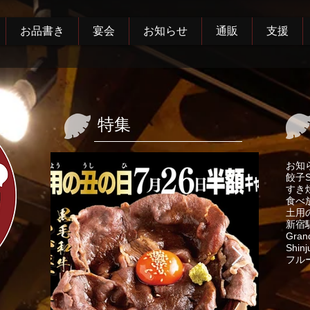
お品書き
宴会
お知らせ
通販
支援
特集
お知
餃子
すき
食べ
土用
新宿
Gran
Shinj
フル