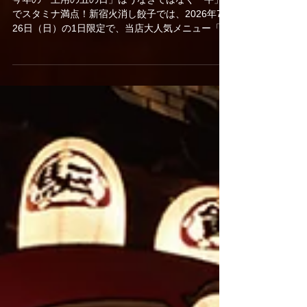
今年の「土用の丑の日」はうなぎではなく「牛」
でスタミナ満点！新宿火消し餃子では、2026年7月
26日（日）の1日限定で、当店大人気メニュー「黒
樺牛（くろはなぎゅう）すき焼き丼」の驚愕の半
額キャンペーンを開催いたします。九州の大自然
で育った最高級黒毛和牛のとろけるようなお肉
に、特製の甘辛い割下、さらに栄養価抜群の濃厚
な高級卵「龍のたまご」が絡み合う極上の一杯。
通常1,980円（税抜）のところ、この日だけはなん
と特別価格の990円（税抜）でご提供！1,000円を
切る価格で最高級和牛を堪能できる奇跡のチャン
スです。提灯が灯る江戸情緒あふれる活気ある店
内で、お祭り気分を味わいながら絶品和牛を頬張
る非日常体験をお楽しみください。当日は大変な
混雑や完売が予想されますので、食べログからの
事前予約を強くおすすめいたします！