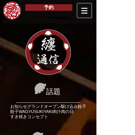
予約
纏
通信
話題
お知らせ
グランドオープン
駆け込み餃子
餃子
WAGYU
SUKIYAKI
肉汁
肉の日
すき焼き
コンセプト