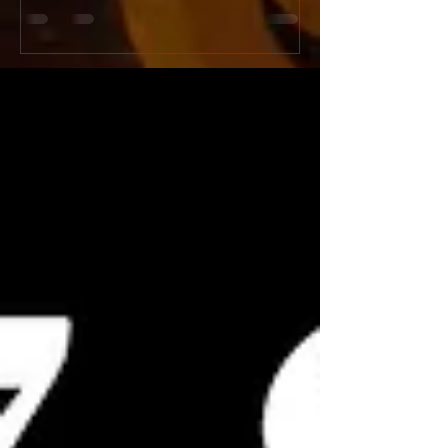
ンペーン開催！
『新宿火消し餃子（Shinju
今年の「土用の丑の日」はうなぎではなく
Gyoza）』へと屋号
「牛」でスタミナ満点！新宿火消し餃子で
ューアルオープンいた
は、2026年7月26日（日）の1日限定で、当
店舗改装工事のため5月
店大人気メニュー「黒樺牛（くろはなぎゅ
日（日）の期間を臨時
う）すき焼き丼」の驚愕の半額キャンペーン
ます。新しく生まれ変
を開催いたします。九州の大自然で育った最
肉汁溢れるジューシー
高級黒毛和牛のとろけるようなお肉に、特製
化体験メニュー（フル
の甘辛い割下、さらに栄養価抜群の濃厚な高
はさらにパワーアップ
級卵「龍のたまご」が絡み合う極上の一杯。
多言語対応および各種
通常1,980円（税抜）のところ、この日だけ
完全推奨し、国内外の
はなんと特別価格の990円（税抜）でご提
届けします！ [Notice] Shinjuku Kakekomi
供！1,000円を切る価格で最高級和牛を堪能
Gyoza is rebranding as
できる奇跡のチャンスです。提灯が灯る江戸
Gyoza" on June 1st, 20
情緒あふれる活気ある店内で、お祭り気分を
will be temporarily clo
味わいながら絶品和牛を頬張る非日常体験を
from May 25th to May 3
お楽しみください。当日は大変な混雑や完売
reservations remain o
が予想されますので、食べログからの事前予
約を強くおすすめいたします！