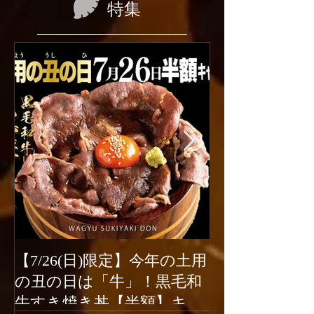
特集
【7/26(日)限定】今年の土用
2026年6月1
の丑の日は「牛」！黒毛和
ューアルオー
牛すき焼き丼【半額】キャ
新宿駆け込み餃子は、2