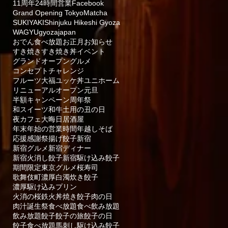
11周年
24時間営業
Facebook
Grand Opening Tokyo
Matcha
SUKIYAKI
Shinjuku Hikeshi Gyoza
WAGYU
gyoza
japan
おでん食べ放題
お正月
お知らせ
すき焼き
すき焼き丼
イベント
グランドオープン
グルメ
コンセプト
チャレンジ
フルーツ大福
ユッケ丼
ユニホーム
リニューアルオープン
元旦
半額キャンペーン
周年祭
和スイーツ
和牛
土用の丑の日
夜カフェ
大晦日
居酒屋
年末年始の営業時間
年越しそば
応援
感謝祭
揚げ餃子
新宿
新宿グルメ
新宿ディナー
新宿火消し餃子
新宿駆け込み餃子
期間限定
東京グルメ
桜寿司
歌舞伎町
濃厚白濁炊き餃子
濃厚駆け込みプリン
火消の桜鉄火丼
焼き餃子
肉の日
肉汁
誕生祭
食べ放題
食べ飲み放題
飲み放題
餃子
餃子の旅
餃子の日
餃子食べ放題
馬刺し
駆け込み餃子