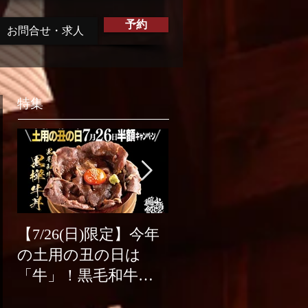
予約
お問合せ・求人
特集
【7/26(日)限定】今年
2026年6月1日グラン
の土用の丑の日は
ドリニューアルオ
「牛」！黒毛和牛す
プン！
き焼き丼【半額】キ