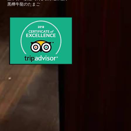
黒樺牛
龍のたまご