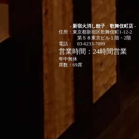
- 新宿火消し餃子 歌舞伎町店 -
住所：
東京都
新宿区歌舞伎町1-12-2
第５８東京ビル１階・2階
電話：
03-6233-7099
営業時間：24時間営業
年中無休
席数：
​69席