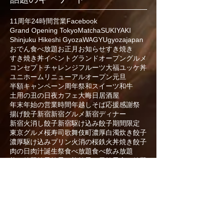
11周年
24時間営業
Facebook
Grand Opening Tokyo
Matcha
SUKIYAKI
Shinjuku Hikeshi Gyoza
WAGYU
gyoza
japan
おでん食べ放題
お正月
お知らせ
すき焼き
すき焼き丼
イベント
グランドオープン
グルメ
コンセプト
チャレンジ
フルーツ大福
ユッケ丼
ユニホーム
リニューアルオープン
元旦
半額キャンペーン
周年祭
和スイーツ
和牛
土用の丑の日
夜カフェ
大晦日
居酒屋
年末年始の営業時間
年越しそば
応援
感謝祭
揚げ餃子
新宿
新宿グルメ
新宿ディナー
新宿火消し餃子
新宿駆け込み餃子
期間限定
東京グルメ
桜寿司
歌舞伎町
濃厚白濁炊き餃子
濃厚駆け込みプリン
火消の桜鉄火丼
焼き餃子
肉の日
肉汁
誕生祭
食べ放題
食べ飲み放題
飲み放題
餃子
餃子の旅
餃子の日
餃子食べ放題
馬刺し
駆け込み餃子
黒樺牛
龍のたまご
- 新宿火消し餃子 歌舞伎町店 -
住所：
東京都
新宿区歌舞伎町1-12-2
第５８東京ビル１階・2階