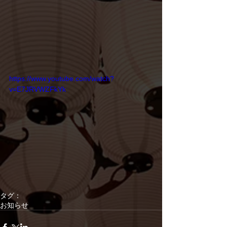
https://www.youtube.com/watch?
v=E7JRVWZFkYk
タグ：
お知らせ