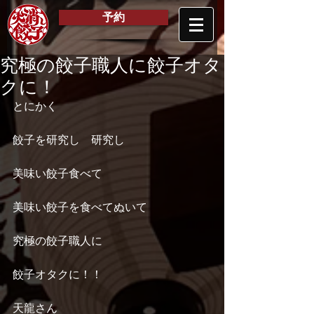
予約
究極の餃子職人に餃子オタ
クに！
とにかく
餃子を研究し　研究し
美味い餃子食べて　
美味い餃子を食べてぬいて　
究極の餃子職人に
餃子オタクに！！ 
天龍さん