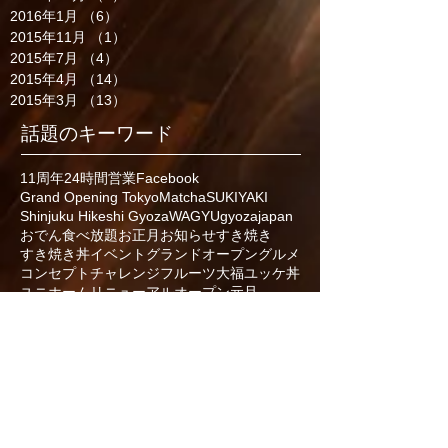
2016年1月
（6）
6件の記事
2015年11月
（1）
1件の記事
2015年7月
（4）
4件の記事
2015年4月
（14）
14件の記事
2015年3月
（13）
13件の記事
話題のキーワード
11周年
24時間営業
Facebook
Grand Opening Tokyo
Matcha
SUKIYAKI
Shinjuku Hikeshi Gyoza
WAGYU
gyoza
japan
おでん食べ放題
お正月
お知らせ
すき焼き
すき焼き丼
イベント
グランドオープン
グルメ
コンセプト
チャレンジ
フルーツ大福
ユッケ丼
ユニホーム
リニューアルオープン
元旦
半額キャンペーン
周年祭
和スイーツ
和牛
土用の丑の日
夜カフェ
大晦日
居酒屋
年末年始の営業時間
年越しそば
応援
感謝祭
揚げ餃子
新宿
新宿グルメ
新宿ディナー
新宿火消し餃子
新宿駆け込み餃子
期間限定
東京グルメ
桜寿司
歌舞伎町
濃厚白濁炊き餃子
濃厚駆け込みプリン
火消の桜鉄火丼
焼き餃子
肉の日
肉汁
誕生祭
食べ放題
食べ飲み放題