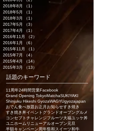
2018年8月
（1）
1件の記事
2018年5月
（1）
1件の記事
2018年3月
（1）
1件の記事
2017年5月
（3）
3件の記事
2017年4月
（1）
1件の記事
2016年11月
（2）
2件の記事
2016年1月
（6）
6件の記事
2015年11月
（1）
1件の記事
2015年7月
（4）
4件の記事
2015年4月
（14）
14件の記事
2015年3月
（13）
13件の記事
話題のキーワード
11周年
24時間営業
Facebook
Grand Opening Tokyo
Matcha
SUKIYAKI
Shinjuku Hikeshi Gyoza
WAGYU
gyoza
japan
おでん食べ放題
お正月
お知らせ
すき焼き
すき焼き丼
イベント
グランドオープン
グルメ
コンセプト
チャレンジ
フルーツ大福
ユッケ丼
ユニホーム
リニューアルオープン
元旦
半額キャンペーン
周年祭
和スイーツ
和牛