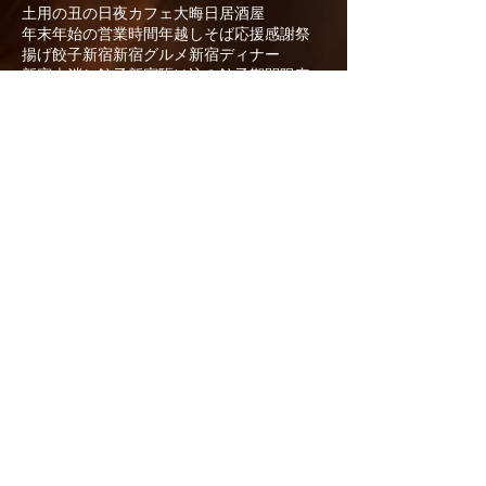
土用の丑の日
夜カフェ
大晦日
居酒屋
年末年始の営業時間
年越しそば
応援
感謝祭
揚げ餃子
新宿
新宿グルメ
新宿ディナー
新宿火消し餃子
新宿駆け込み餃子
期間限定
東京グルメ
桜寿司
歌舞伎町
濃厚白濁炊き餃子
濃厚駆け込みプリン
火消の桜鉄火丼
焼き餃子
肉の日
肉汁
誕生祭
食べ放題
食べ飲み放題
飲み放題
餃子
餃子の旅
餃子の日
餃子食べ放題
馬刺し
駆け込み餃子
黒樺牛
龍のたまご
- 新宿火消し餃子 歌舞伎町店 -
住所：
東京都
新宿区歌舞伎町1-12-2
第５８東京ビル１階・2階
電話：
03-6233-7099
営業時間：24時間営業
年中無休
席数：
​69席
オンラインご予約はこちら
預訂