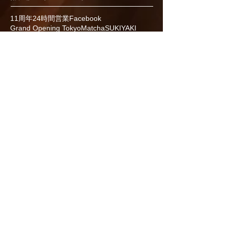
11周年
24時間営業
Facebook
Grand Opening Tokyo
Matcha
SUKIYAKI
Shinjuku Hikeshi Gyoza
WAGYU
gyoza
japan
おでん食べ放題
お正月
お知らせ
すき焼き
すき焼き丼
イベント
グランドオープン
グルメ
コンセプト
チャレンジ
フルーツ大福
ユッケ丼
ユニホーム
リニューアルオープン
元旦
半額キャンペーン
周年祭
和スイーツ
和牛
土用の丑の日
夜カフェ
大晦日
居酒屋
年末年始の営業時間
年越しそば
応援
感謝祭
揚げ餃子
新宿
新宿グルメ
新宿ディナー
新宿火消し餃子
新宿駆け込み餃子
期間限定
東京グルメ
桜寿司
歌舞伎町
濃厚白濁炊き餃子
濃厚駆け込みプリン
火消の桜鉄火丼
焼き餃子
肉の日
肉汁
誕生祭
食べ放題
食べ飲み放題
飲み放題
餃子
餃子の旅
餃子の日
餃子食べ放題
馬刺し
駆け込み餃子
黒樺牛
龍のたまご
- 新宿火消し餃子 歌舞伎町店 -
住所：
東京都
新宿区歌舞伎町1-12-2
第５８東京ビル１階・2階
電話：
03-6233-7099