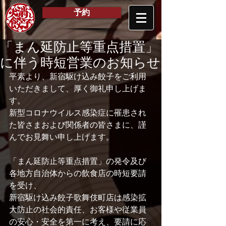
予約
「まん延防止等重点措置」
に伴う時短営業のお知らせ
平素より、新宿駆け込み餃子をご利用
いただきまして、厚く御礼申し上げま
す。
新型コロナウイルス感染症に罹患され
た皆さまおよび関係者の皆さまに、謹
んでお見舞い申し上げます。
「まん延防止等重点措置」の発令及び
各地方自治体からの飲食店の時短要請
を受け、
新宿駆け込み餃子歌舞伎町店は感染拡
大防止の社会的責任、お客様や従業員
の安心・安全を第一に考え、要請に応