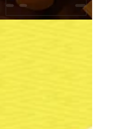
ンペーン開催！
『新宿火消し餃子（Shinju
今年の「土用の丑の日」はうなぎではなく
Gyoza）』へと屋号
「牛」でスタミナ満点！新宿火消し餃子で
ューアルオープンいた
は、2026年7月26日（日）の1日限定で、当
店舗改装工事のため5月
店大人気メニュー「黒樺牛（くろはなぎゅ
日（日）の期間を臨時
う）すき焼き丼」の驚愕の半額キャンペーン
ます。新しく生まれ変
を開催いたします。九州の大自然で育った最
肉汁溢れるジューシー
高級黒毛和牛のとろけるようなお肉に、特製
化体験メニュー（フル
の甘辛い割下、さらに栄養価抜群の濃厚な高
はさらにパワーアップ
級卵「龍のたまご」が絡み合う極上の一杯。
多言語対応および各種
通常1,980円（税抜）のところ、この日だけ
完全推奨し、国内外の
はなんと特別価格の990円（税抜）でご提
届けします！ [Notice] Shinjuku Kakekomi
供！1,000円を切る価格で最高級和牛を堪能
Gyoza is rebranding as
できる奇跡のチャンスです。提灯が灯る江戸
Gyoza" on June 1st, 20
情緒あふれる活気ある店内で、お祭り気分を
will be temporarily clo
味わいながら絶品和牛を頬張る非日常体験を
from May 25th to May 3
お楽しみください。当日は大変な混雑や完売
reservations remain o
が予想されますので、食べログからの事前予
約を強くおすすめいたします！