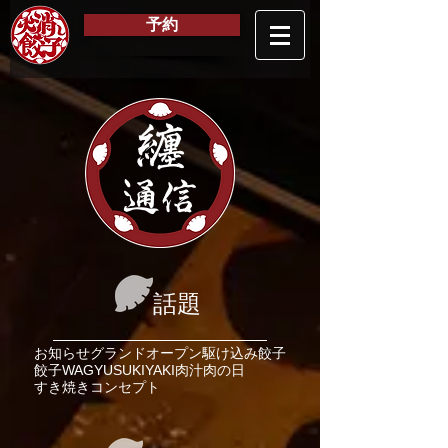
予約
纏
通信
話題
お知らせ
グランドオープン
駆け込み餃子
餃子
WAGYU
SUKIYAKI
肉汁
肉の日
すき焼き
コンセプト