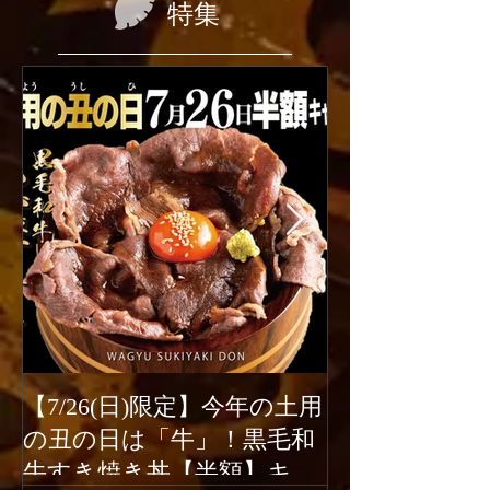
特集
【7/26(日)限定】今年の土用
2026年6月1
の丑の日は「牛」！黒毛和
ューアルオー
牛すき焼き丼【半額】キャ
新宿駆け込み餃子は、2