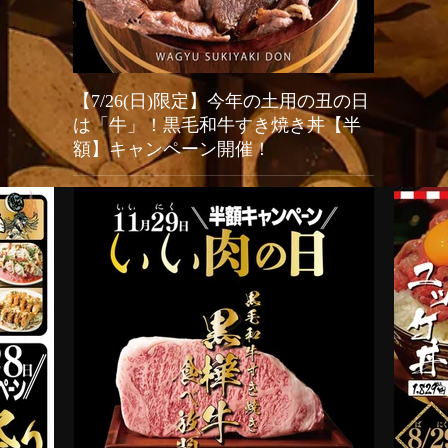
【7/26(日)限定】今年の土用の丑の日
2026
は「牛」！黒毛和牛すき焼き丼【半
オープン
額】キャンペーン開催！
新宿駆け込み
餃子（Shinj
今年の「土用の丑の日」はうなぎではなく「牛」でスタ
グランドリニ
ミナ満点！新宿火消し餃子では、2026年7月26日（日）
い、店舗改装
の1日限定で、当店大人気メニュー「黒樺牛（くろはな
（日）の期間
ぎゅう）すき焼き丼」の驚愕の半額キャンペーンを開催
生まれ変わる
いたします。九州の大自然で育った最高級黒毛和牛のと
餃子や人気の
ろけるようなお肉に、特製の甘辛い割下、さらに栄養価
茶体験）はさ
抜群の濃厚な高級卵「龍のたまご」が絡み合う極上の一
言語対応およ
杯。通常1,980円（税抜）のところ、この日だけはなん
国内外の皆様に安
と特別価格の990円（税抜）でご提供！1,000円を切る
Shinjuku Kak
価格で最高級和牛を堪能できる奇跡のチャンスです。提
Hikeshi Gyoza
灯が灯る江戸情緒あふれる活気ある店内で、お祭り気分
be temporaril
を味わいながら絶品和牛を頬張る非日常体験をお楽しみ
May 31st. Onl
ください。当日は大変な混雑や完売が予想されますの
で、食べログからの事前予約を強くおすすめいたしま
す！