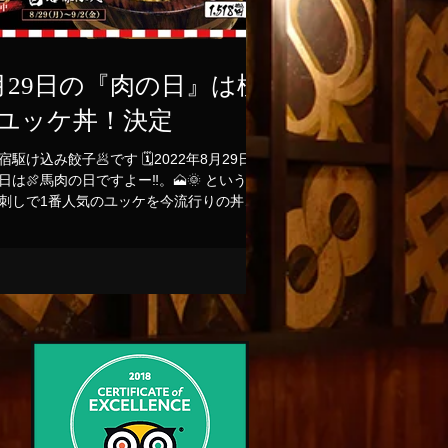
月29日の『肉の日』は極
ユッケ丼！決定
新宿駆け込み餃子🥟です 🗓2022年8月29日の
日は🍖馬肉の日ですよー‼️。🗻🌞 という事
刺しで1番人気のユッケを今流行りの丼に
oooNと載せちゃいます🍚 土用の丑のうな重
ぬ 精力満点の💯『うま重』を是非是非堪能
ください❤️