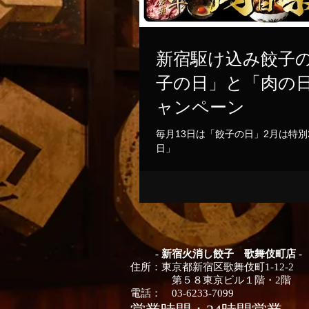
新宿駆け込み餃子
子の日」と「肉の
ャンペーン
毎月13日は「餃子の日」2月は特別
日」
- 新宿火消し餃子 歌舞伎町店 -
住所：
東京都
新宿区歌舞伎町1-12-2
第５８東京ビル１階・2階
電話：
03-6233-7099