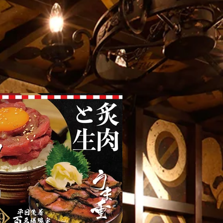
年6月1日グランドリニューアル
11周年の感謝を込めて駆け
！
ります❗️
餃子は、2026年6月1日より『新宿火消し
おかげさまで11周年。歌舞伎町の夜を照
uku Hikeshi Gyoza）』へと屋号を一新し、
灯火」として、私たちが信じる世界一の
ューアルオープンいたします！これに伴
けてまいります。これまでの歩みと、こ
工事のため5月25日（月）〜5月31日
込めた大切なお知らせです。
を臨時休業とさせていただきます。新しく
店舗でも、名物の肉汁溢れるジューシーな
日本文化体験メニュー（フルーツ大福・抹
らにパワーアップして継続いたします。多
び各種キャッシュレス決済も完全推奨し、
心と感動をお届けします！ [Notice]
ekomi Gyoza is rebranding as "Shinjuku
" on June 1st, 2026! The restaurant will
y closed for renovations from May 25th to
ine reservations remain open 24/7. We s