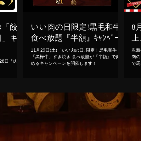
の「餃
いい肉の日限定!黒毛和牛
8
日」キ
食べ放題『半額』ｷｬﾝﾍﾟｰﾝ
上
11月29日(土)「いい肉の日｣限定！黒毛和牛
🥟
「黒樺牛」すき焼き 食べ放題が『半額』で楽し
肉の
28日「肉の
めるキャンペーンを開催します！
で馬
DO
なら
して