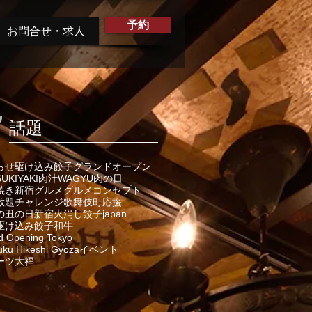
予約
お問合せ・求人
話題
らせ
駆け込み餃子
グランドオープン
SUKIYAKI
肉汁
WAGYU
肉の日
焼き
新宿グルメ
グルメ
コンセプト
放題
チャレンジ
歌舞伎町
応援
の丑の日
新宿火消し餃子
japan
駆け込み餃子
和牛
d Opening Tokyo
uku Hikeshi Gyoza
イベント
ーツ大福