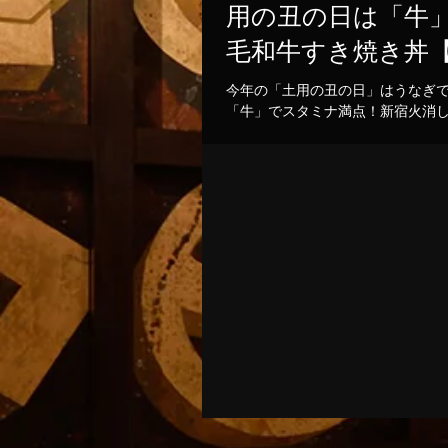
用の丑の日は「牛
毛和牛すき焼き丼
額】キャンペーン
今年の「土用の丑の日」はうなぎ
「牛」でスタミナ満点！新宿火消
2026年7月26日（日）の1日限定
気メニュー「黒樺牛（くろはなぎ
き丼」の驚愕の半額キャンペーン
ます。九州の大自然で育った最高
とろけるようなお肉に、特製の甘
らに栄養価抜群の濃厚な高級卵「
が絡み合う極上の一杯。通常1,98
のところ、この日だけはなんと特別
円（税抜）でご提供！1,000円を
高級和牛を堪能できる奇跡のチャ
灯が灯る江戸情緒あふれる活気あ
祭り気分を味わいながら絶品和牛
常体験をお楽しみください。当日
や完売が予想されますので、食べ
前予約を強くおすすめいたします