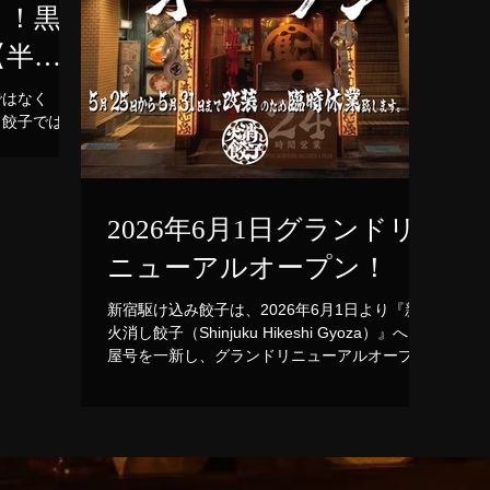
」！黒
【半
開催！
ではなく
し餃子では、
で、当店大人
ゅう）すき焼
を開催いたし
級黒毛和牛の
2026年6月1日グランドリ
辛い割下、さ
龍のたまご」
ニューアルオープン！
0円（税抜）
価格の990
新宿駆け込み餃子は、2026年6月1日より『新宿
切る価格で最
火消し餃子（Shinjuku Hikeshi Gyoza）』へと
ンスです。提
屋号を一新し、グランドリニューアルオープン
る店内で、お
いたします！これに伴い、店舗改装工事のため
を頬張る非日
5月25日（月）〜5月31日（日）の期間を臨時休
は大変な混雑
業とさせていただきます。新しく生まれ変わる
ログからの事
店舗でも、名物の肉汁溢れるジューシーな餃子
！
や人気の日本文化体験メニュー（フルーツ大