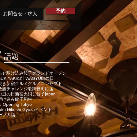
予約
お問合せ・求人
話題
らせ
駆け込み餃子
グランドオープン
SUKIYAKI
肉汁
WAGYU
肉の日
焼き
新宿グルメ
グルメ
コンセプト
放題
チャレンジ
歌舞伎町
応援
の丑の日
新宿火消し餃子
japan
駆け込み餃子
和牛
d Opening Tokyo
uku Hikeshi Gyoza
イベント
ーツ大福