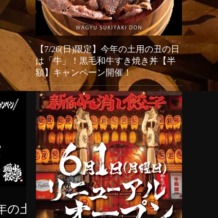
【7/26(日)限定】今年の土用の丑の日
2026
は「牛」！黒毛和牛すき焼き丼【半
オープン
額】キャンペーン開催！
新宿駆け込み
餃子（Shinj
今年の「土用の丑の日」はうなぎではなく「牛」でスタ
グランドリニ
ミナ満点！新宿火消し餃子では、2026年7月26日（日）
い、店舗改装
の1日限定で、当店大人気メニュー「黒樺牛（くろはな
（日）の期間
ぎゅう）すき焼き丼」の驚愕の半額キャンペーンを開催
生まれ変わる
いたします。九州の大自然で育った最高級黒毛和牛のと
餃子や人気の
ろけるようなお肉に、特製の甘辛い割下、さらに栄養価
茶体験）はさ
抜群の濃厚な高級卵「龍のたまご」が絡み合う極上の一
言語対応およ
杯。通常1,980円（税抜）のところ、この日だけはなん
国内外の皆様に安
と特別価格の990円（税抜）でご提供！1,000円を切る
Shinjuku Kak
価格で最高級和牛を堪能できる奇跡のチャンスです。提
Hikeshi Gyoza
灯が灯る江戸情緒あふれる活気ある店内で、お祭り気分
be temporaril
を味わいながら絶品和牛を頬張る非日常体験をお楽しみ
May 31st. Onl
ください。当日は大変な混雑や完売が予想されますの
で、食べログからの事前予約を強くおすすめいたしま
今年の土
す！