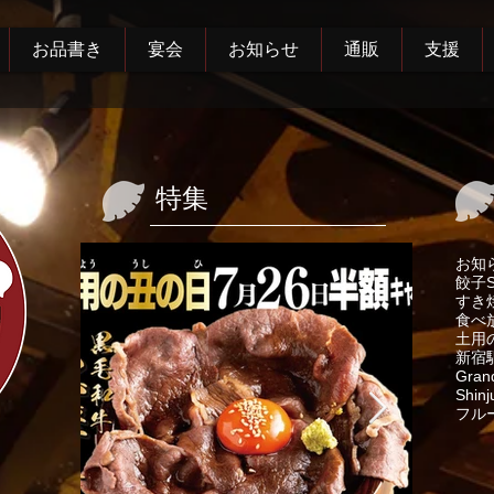
お品書き
宴会
お知らせ
通販
支援
特集
お知
餃子
すき
食べ
土用
新宿
Gran
Shinj
フル