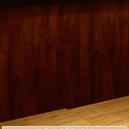
福・抹茶体験）はさらにパワーアップして継続
いたします。多言語対応および各種キャッシュ
レス決済も完全推奨し、国内外の皆様に安心と
感動をお届けします！ [Notice] Shinjuku
Kakekomi Gyoza is rebranding as "Shinjuku
Hikeshi Gyoza" on June 1st, 2026! The
restaurant will be temporarily closed for
renovations from May 25th to May 31st. Online
reservations remain open 24/7. We s