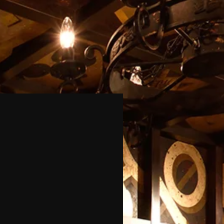
年6月1日グランドリニューアル
11周年の感謝を込めて駆け
！
ります❗️
餃子は、2026年6月1日より『新宿火消し
おかげさまで11周年。歌舞伎町の夜を照
uku Hikeshi Gyoza）』へと屋号を一新し、
灯火」として、私たちが信じる世界一の
ューアルオープンいたします！これに伴
けてまいります。これまでの歩みと、こ
工事のため5月25日（月）〜5月31日
込めた大切なお知らせです。
を臨時休業とさせていただきます。新しく
店舗でも、名物の肉汁溢れるジューシーな
日本文化体験メニュー（フルーツ大福・抹
らにパワーアップして継続いたします。多
び各種キャッシュレス決済も完全推奨し、
心と感動をお届けします！ [Notice]
ekomi Gyoza is rebranding as "Shinjuku
" on June 1st, 2026! The restaurant will
y closed for renovations from May 25th to
ine reservations remain open 24/7. We s