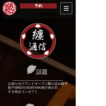
予約
纏
通信
話題
お知らせ
グランドオープン
駆け込み餃子
餃子
WAGYU
SUKIYAKI
肉汁
肉の日
すき焼き
コンセプト