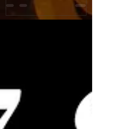
ンペーン開催！
『新宿火消し餃子（Shinju
今年の「土用の丑の日」はうなぎではなく
Gyoza）』へと屋号
「牛」でスタミナ満点！新宿火消し餃子で
ューアルオープンいた
は、2026年7月26日（日）の1日限定で、当
店舗改装工事のため5月
店大人気メニュー「黒樺牛（くろはなぎゅ
日（日）の期間を臨時
う）すき焼き丼」の驚愕の半額キャンペーン
ます。新しく生まれ変
を開催いたします。九州の大自然で育った最
肉汁溢れるジューシー
高級黒毛和牛のとろけるようなお肉に、特製
化体験メニュー（フル
の甘辛い割下、さらに栄養価抜群の濃厚な高
はさらにパワーアップ
級卵「龍のたまご」が絡み合う極上の一杯。
多言語対応および各種
通常1,980円（税抜）のところ、この日だけ
完全推奨し、国内外の
はなんと特別価格の990円（税抜）でご提
届けします！ [Notice] Shinjuku Kakekomi
供！1,000円を切る価格で最高級和牛を堪能
Gyoza is rebranding as
できる奇跡のチャンスです。提灯が灯る江戸
Gyoza" on June 1st, 20
情緒あふれる活気ある店内で、お祭り気分を
will be temporarily clo
味わいながら絶品和牛を頬張る非日常体験を
from May 25th to May 3
お楽しみください。当日は大変な混雑や完売
reservations remain o
が予想されますので、食べログからの事前予
約を強くおすすめいたします！