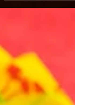
樺牛（くろはなぎゅう）すき焼き丼」の驚愕の半
額キャンペーンを開催いたします。九州の大自然
で育った最高級黒毛和牛のとろけるようなお肉
に、特製の甘辛い割下、さらに栄養価抜群の濃厚
な高級卵「龍のたまご」が絡み合う極上の一杯。
通常1,980円（税抜）のところ、この日だけはなん
と特別価格の990円（税抜）でご提供！1,000円を
切る価格で最高級和牛を堪能できる奇跡のチャン
スです。提灯が灯る江戸情緒あふれる活気ある店
内で、お祭り気分を味わいながら絶品和牛を頬張
る非日常体験をお楽しみください。当日は大変な
混雑や完売が予想されますので、食べログからの
事前予約を強くおすすめいたします！