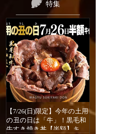
特集
【7/26(日)限定】今年の土用
2026年6月1
の丑の日は「牛」！黒毛和
ューアルオー
牛すき焼き丼【半額】キャ
新宿駆け込み餃子は、2