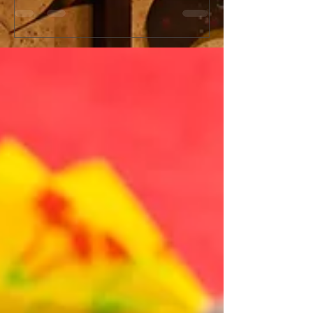
ンペーン開催！
『新宿火消し餃子（Shinju
今年の「土用の丑の日」はうなぎではなく
Gyoza）』へと屋号
「牛」でスタミナ満点！新宿火消し餃子で
ューアルオープンいた
は、2026年7月26日（日）の1日限定で、当
店舗改装工事のため5月
店大人気メニュー「黒樺牛（くろはなぎゅ
日（日）の期間を臨時
う）すき焼き丼」の驚愕の半額キャンペーン
ます。新しく生まれ変
を開催いたします。九州の大自然で育った最
肉汁溢れるジューシー
高級黒毛和牛のとろけるようなお肉に、特製
化体験メニュー（フル
の甘辛い割下、さらに栄養価抜群の濃厚な高
はさらにパワーアップ
級卵「龍のたまご」が絡み合う極上の一杯。
多言語対応および各種
通常1,980円（税抜）のところ、この日だけ
完全推奨し、国内外の
はなんと特別価格の990円（税抜）でご提
届けします！ [Notice] Shinjuku Kakekomi
供！1,000円を切る価格で最高級和牛を堪能
Gyoza is rebranding as
できる奇跡のチャンスです。提灯が灯る江戸
Gyoza" on June 1st, 20
情緒あふれる活気ある店内で、お祭り気分を
will be temporarily clo
味わいながら絶品和牛を頬張る非日常体験を
from May 25th to May 3
お楽しみください。当日は大変な混雑や完売
reservations remain o
が予想されますので、食べログからの事前予
約を強くおすすめいたします！