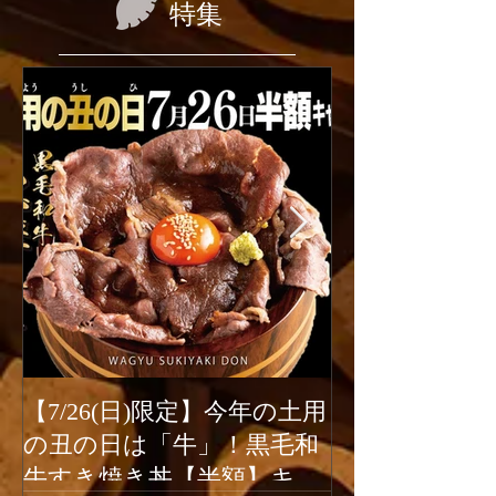
特集
【7/26(日)限定】今年の土用
2026年6月1
の丑の日は「牛」！黒毛和
ューアルオー
牛すき焼き丼【半額】キャ
新宿駆け込み餃子は、2