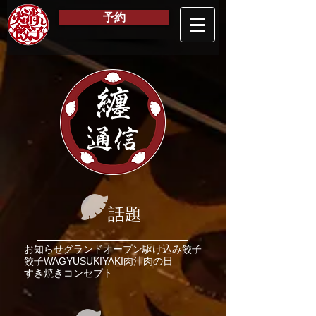
予約
纏
通信
話題
お知らせ
グランドオープン
駆け込み餃子
餃子
WAGYU
SUKIYAKI
肉汁
肉の日
すき焼き
コンセプト