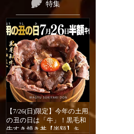
特集
【7/26(日)限定】今年の土用
2026年6月1
の丑の日は「牛」！黒毛和
ューアルオー
牛すき焼き丼【半額】キャ
新宿駆け込み餃子は、2