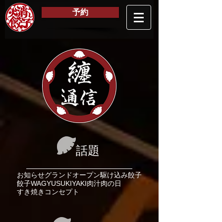
予約
纏
通信
話題
お知らせ
グランドオープン
駆け込み餃子
餃子
WAGYU
SUKIYAKI
肉汁
肉の日
すき焼き
コンセプト