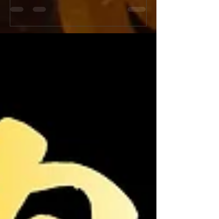
ンペーン開催！
『新宿火消し餃子（Shinju
今年の「土用の丑の日」はうなぎではなく
Gyoza）』へと屋号
「牛」でスタミナ満点！新宿火消し餃子で
ューアルオープンいた
は、2026年7月26日（日）の1日限定で、当
店舗改装工事のため5月
店大人気メニュー「黒樺牛（くろはなぎゅ
日（日）の期間を臨時
う）すき焼き丼」の驚愕の半額キャンペーン
ます。新しく生まれ変
を開催いたします。九州の大自然で育った最
肉汁溢れるジューシー
高級黒毛和牛のとろけるようなお肉に、特製
化体験メニュー（フル
の甘辛い割下、さらに栄養価抜群の濃厚な高
はさらにパワーアップ
級卵「龍のたまご」が絡み合う極上の一杯。
多言語対応および各種
通常1,980円（税抜）のところ、この日だけ
完全推奨し、国内外の
はなんと特別価格の990円（税抜）でご提
届けします！ [Notice] Shinjuku Kakekomi
供！1,000円を切る価格で最高級和牛を堪能
Gyoza is rebranding as
できる奇跡のチャンスです。提灯が灯る江戸
Gyoza" on June 1st, 20
情緒あふれる活気ある店内で、お祭り気分を
will be temporarily clo
味わいながら絶品和牛を頬張る非日常体験を
from May 25th to May 3
お楽しみください。当日は大変な混雑や完売
reservations remain o
が予想されますので、食べログからの事前予
約を強くおすすめいたします！