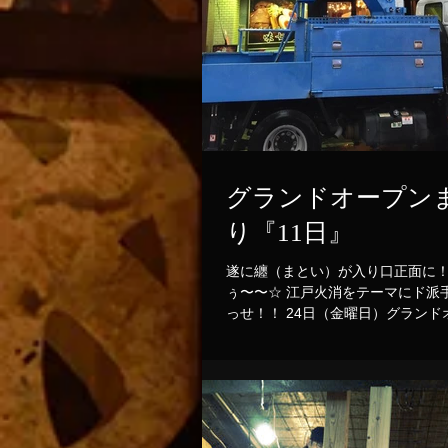
グランドオープン
り『11日』
遂に纏（まとい）が入り口正面に！
ぅ〜〜☆ 江戸火消をテーマにド派
っせ！！ 24日（金曜日）グランド
残り『11日』