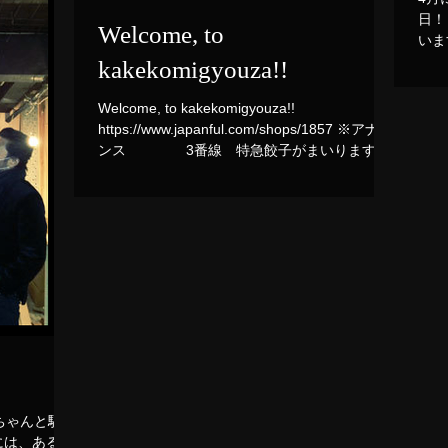
日！
Welcome, to
kakekomigyouza!!
Welcome, to kakekomigyouza!!
https://www.japanful.com/shops/1857 ※アナウ
ンス 3番線 特急餃子がまいります
白線の内側までお下がりください 当
店の駆込み餃子は ...