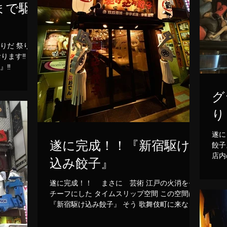
まで駆
りだ 祭りだ
ります‼ グ
日』‼️
グ
り
遂に！！ 4月24日（金
遂に完成！！『新宿駆け
餃子
店内
込み餃子』
べぇ
遂に完成！！ まさに 芸術 江戸の火消をモ
チーフにした タイムスリップ空間 この空間は
『新宿駆け込み餃子』 そう 歌舞伎町に来ない
と味わえない！！ 引き渡しも終わり グランド
オープンまで着々と準備も駆込んでおります ４