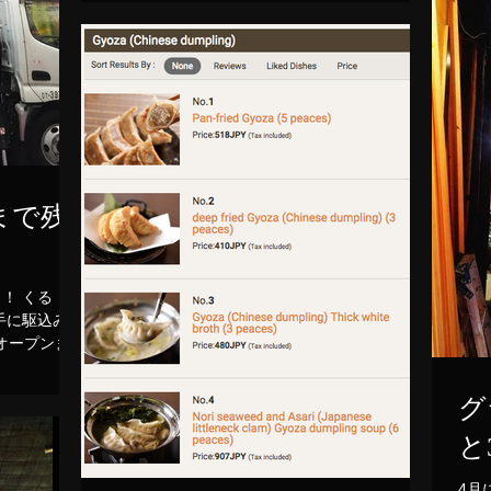
月24日 グランドオープンまで ...
まで残
！ くる
手に駆込みま
オープンまで
グ
と
4月に突入 グランド