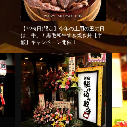
【7/26(日)限定】今年の土用の丑の日
2026
は「牛」！黒毛和牛すき焼き丼【半
オープン
額】キャンペーン開催！
新宿駆け込み
餃子（Shinj
今年の「土用の丑の日」はうなぎではなく「牛」でスタ
グランドリニ
ミナ満点！新宿火消し餃子では、2026年7月26日（日）
い、店舗改装
の1日限定で、当店大人気メニュー「黒樺牛（くろはな
（日）の期間
ぎゅう）すき焼き丼」の驚愕の半額キャンペーンを開催
生まれ変わる
いたします。九州の大自然で育った最高級黒毛和牛のと
餃子や人気の
ろけるようなお肉に、特製の甘辛い割下、さらに栄養価
茶体験）はさ
抜群の濃厚な高級卵「龍のたまご」が絡み合う極上の一
言語対応およ
杯。通常1,980円（税抜）のところ、この日だけはなん
国内外の皆様に安
と特別価格の990円（税抜）でご提供！1,000円を切る
Shinjuku Kak
価格で最高級和牛を堪能できる奇跡のチャンスです。提
Hikeshi Gyoza
灯が灯る江戸情緒あふれる活気ある店内で、お祭り気分
be temporaril
を味わいながら絶品和牛を頬張る非日常体験をお楽しみ
May 31st. Onl
ください。当日は大変な混雑や完売が予想されますの
で、食べログからの事前予約を強くおすすめいたしま
す！