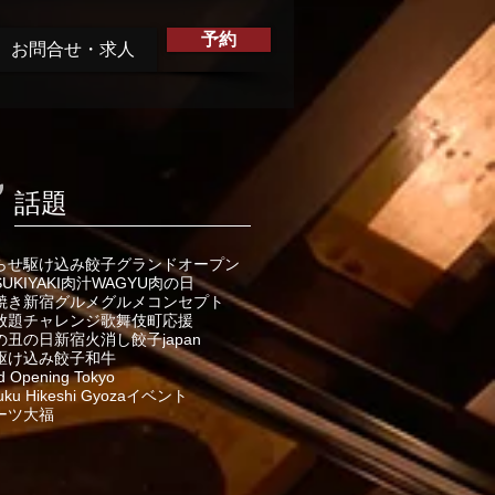
予約
お問合せ・求人
話題
らせ
駆け込み餃子
グランドオープン
SUKIYAKI
肉汁
WAGYU
肉の日
焼き
新宿グルメ
グルメ
コンセプト
放題
チャレンジ
歌舞伎町
応援
の丑の日
新宿火消し餃子
japan
駆け込み餃子
和牛
d Opening Tokyo
uku Hikeshi Gyoza
イベント
ーツ大福