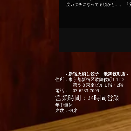
度カタチになってる頃かと。。 『
ザイン集団の日々』より抜粋
http://ameblo.jp/zokei-syudan/entry
12006328141.html
- 新宿火消し餃子 歌舞伎町店 -
住所：
東京都
新宿区歌舞伎町1-12-2
第５８東京ビル１階・2階
電話：
03-6233-7099
営業時間：24時間営業
年中無休
席数：
​69席