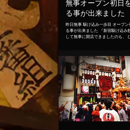
無事オープン初日
る事が出来ました
昨日無事 駆け込み一歩目 オープン初日を終え
る事が出来ました 『新宿駆け込み
して無事に開店できましたのも、 ひとえに多く
の方々、皆々様のご指導、 ご支援ご賛同あって
のことと、 改めて心より深く感謝いたしており
ます。...