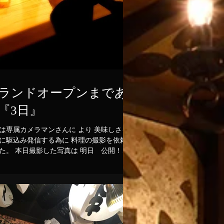
ランドオープンまであ
『3日』
専属カメラマンさんに より 美味しさを
駆込み発信する為に 料理の撮影を依頼し
。 本日撮影した写真は 明日 公開！！
グランドオープンまで あと『3日』