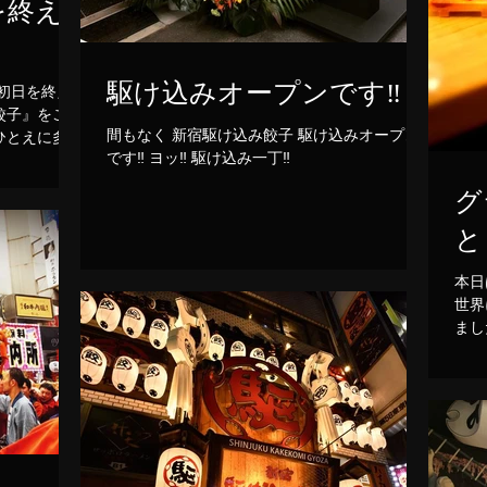
を終え
駆け込みオープンです‼
餃子』をこう
間もなく 新宿駆け込み餃子 駆け込みオープン
です‼ ヨッ‼ 駆け込み一丁‼
グ
と
本日は
世界に
ました