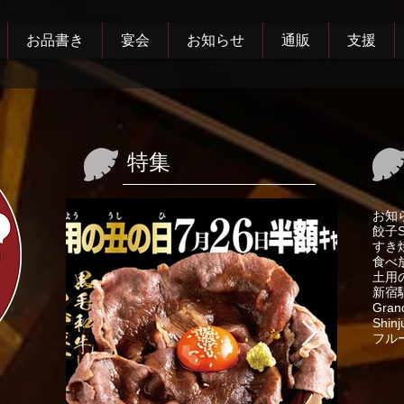
お品書き
宴会
お知らせ
通販
支援
特集
お知
餃子
すき
食べ
土用
新宿
Gran
Shinj
フル