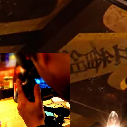
年6月1日グランドリニューアル
11周年の感謝を込めて駆け
！
ります❗️
餃子は、2026年6月1日より『新宿火消し
おかげさまで11周年。歌舞伎町の夜を照
uku Hikeshi Gyoza）』へと屋号を一新し、
灯火」として、私たちが信じる世界一の
ューアルオープンいたします！これに伴
けてまいります。これまでの歩みと、こ
工事のため5月25日（月）〜5月31日
込めた大切なお知らせです。
を臨時休業とさせていただきます。新しく
店舗でも、名物の肉汁溢れるジューシーな
日本文化体験メニュー（フルーツ大福・抹
らにパワーアップして継続いたします。多
び各種キャッシュレス決済も完全推奨し、
心と感動をお届けします！ [Notice]
ekomi Gyoza is rebranding as "Shinjuku
" on June 1st, 2026! The restaurant will
y closed for renovations from May 25th to
ine reservations remain open 24/7. We s